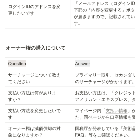
「メールアドレス（ログインID
ログインIDのアドレスを変

下部の「内容を変更する」ボタン
更したいです
が届きますので、記載されている
す。
オーナー権の購入について
Question
Answer
サーチャージについて教え

プライマリー取引、セカンダリー
てください
のサーチャージがかかります。
支払い方法は何がありま

お支払い方法は、「クレジットカー
すか？
アメリカン・エキスプレス、ダ
支払い方法を変更したいで

マイページ内「
支払い情報
」か
す
た、同ページから口座情報も変
オーナー権は減価償却の対

国税庁が発表している「美術品
象になりますか？
FAQ」等をご確認ください。