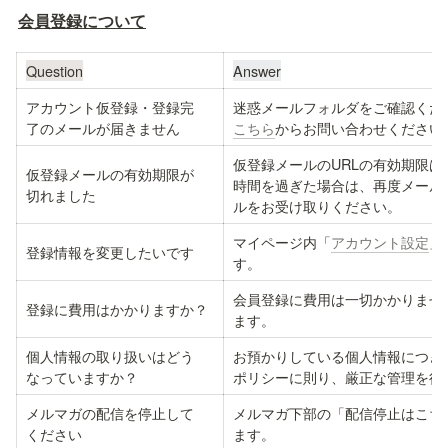
会員登録について
Question
Answer
アカウント仮登録・登録完

迷惑メールフォルダをご確認くだ
了のメールが届きません
こちら
からお問い合わせください
仮登録メールのURLの有効期限は
仮登録メールの有効期限が

時間を過ぎた場合は、再度メール
切れました
ルをお受け取りください。
マイページ内「
アカウント設定
」
登録情報を変更したいです
す。 
会員登録に費用は一切かかりませ
登録に費用はかかりますか？
ます。
個人情報の取り扱いはどう

お預かりしている個人情報につき
なっていますか？
ポリシーに則り、厳正な管理を行
メルマガの配信を停止して

メルマガ下部の「配信停止はこち
ください
ます。