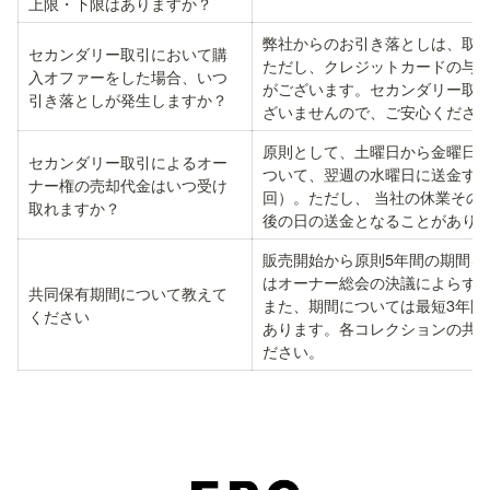
上限・下限はありますか？
弊社からのお引き落としは、取
セカンダリー取引において購
ただし、クレジットカードの与
入オファーをした場合、いつ
がございます。セカンダリー取
引き落としが発生しますか？
ざいませんので、ご安心くださ
原則として、土曜日から金曜日
セカンダリー取引によるオー
ついて、翌週の水曜日に送金する
ナー権の売却代金はいつ受け
回）。ただし、 当社の休業その
取れますか？
後の日の送金となることがあり
販売開始から原則5年間の期間を
はオーナー総会の決議によらず、
共同保有期間について教えて

また、期間については最短3年間
ください
あります。各コレクションの共
ださい。