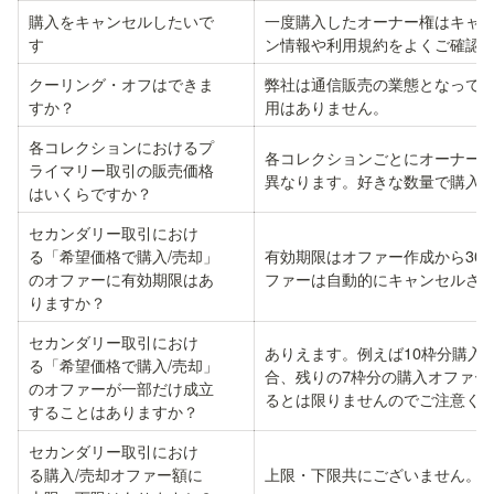
購入をキャンセルしたいで

一度購入したオーナー権はキャ
す
ン情報や利用規約をよくご確認
クーリング・オフはできま

弊社は通信販売の業態となって
すか？
用はありません。
各コレクションにおけるプ

各コレクションごとにオーナー
ライマリー取引の販売価格

異なります。好きな数量で購入
はいくらですか？
セカンダリー取引におけ

る「希望価格で購入/売却」

有効期限はオファー作成から30
のオファーに有効期限はあ

ファーは自動的にキャンセルさ
りますか？
セカンダリー取引におけ

ありえます。例えば10枠分購入
る「希望価格で購入/売却」

合、残りの7枠分の購入オファー
のオファーが一部だけ成立

るとは限りませんのでご注意く
することはありますか？
セカンダリー取引におけ

る購入/売却オファー額に

上限・下限共にございません。