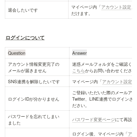
マイページ内「
アカウント設定
」
退会したいです
だけます。
ログインについて
Question
Answer
アカウント情報変更完了の

迷惑メールフォルダをご確認くだ
メールが届きません
こちら
からお問い合わせください
SNS連携を解除したいです
マイページ内「
アカウント設定
」
ご登録いただいた際のメールアドレス
ログインIDが分かりません
Twitter、LINE連携でログ
ださい。
パスワードを忘れてしまい

パスワード変更ページ
にて再設定
ました
ログイン後、マイページ内「
アカ